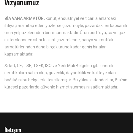
Vizyonumuz
BİA VANA ARMATÜR,
konut, endüstriyel ve ticari alanlardaki
ihtiyaçlara hitap eden yüzlerce çözümüyle, pazardaki en kapsamlı
ürün yelpazelerinden birini sunmaktadır. Ürün portföyü; su ve gaz
sistemlerinden sıhhi tesisat çözümlerine, banyo ve mutfak
armatürlerinden daha birçok ürüne kadar geniş bir alanı
kapsamaktadır.
Şirket, CE, TSE, TSEK, ISO ve Yerli Malı Belgeleri gibi önemli
sertifikalara sahip olup; güvenlik, dayanıklılık ve kaliteye olan
bağlılığını bu belgelerle tescillemiştir. Bu yüksek standartlar, Bia’nın
küresel pazarlarda güvenle hizmet sunmasını sağlamaktadır.
İletişim