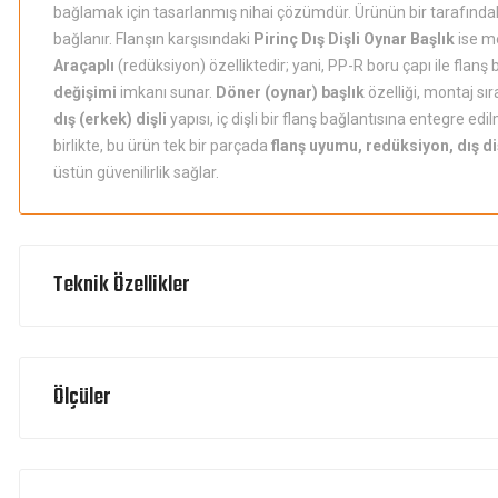
bağlamak için tasarlanmış nihai çözümdür. Ürünün bir tarafında
bağlanır. Flanşın karşısındaki
Pirinç Dış Dişli Oynar Başlık
ise me
Araçaplı
(redüksiyon) özelliktedir; yani, PP-R boru çapı ile flanş b
değişimi
imkanı sunar.
Döner (oynar) başlık
özelliği, montaj sı
dış (erkek) dişli
yapısı, iç dişli bir flanş bağlantısına entegre e
birlikte, bu ürün tek bir parçada
flanş uyumu, redüksiyon, dış di
üstün güvenilirlik sağlar.
Teknik Özellikler
Ölçüler