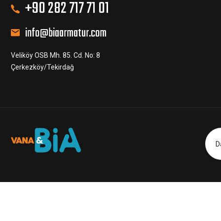
+90 282 717 71 01
info@biaarmatur.com
Veliköy OSB Mh. 85. Cd. No: 8
Çerkezköy/Tekirdağ
D