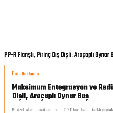
PP-R Flanşlı, Pirinç Dış Dişli, Araçaplı Oynar 
Ürün Hakkında
Maksimum Entegrasyon ve Redüks
Dişli, Araçaplı Oynar Baş
Bu özel rakor, tesisat sisteminde PP-R boru hattını
farklı çaptak