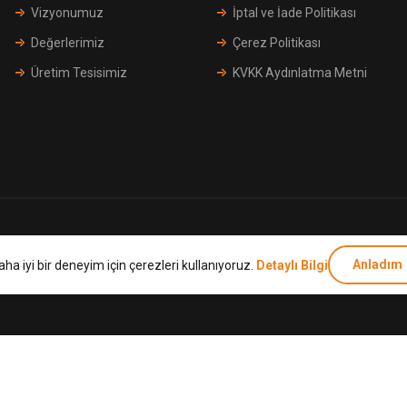
Vizyonumuz
İptal ve İade Politikası
Değerlerimiz
Çerez Politikası
Üretim Tesisimiz
KVKK Aydınlatma Metni
Telif Hakkı © 2026 Bia Vana & Armatür.
Anladım
aha iyi bir deneyim için çerezleri kullanıyoruz.
Detaylı Bilgi
Tüm hakları saklıdır.