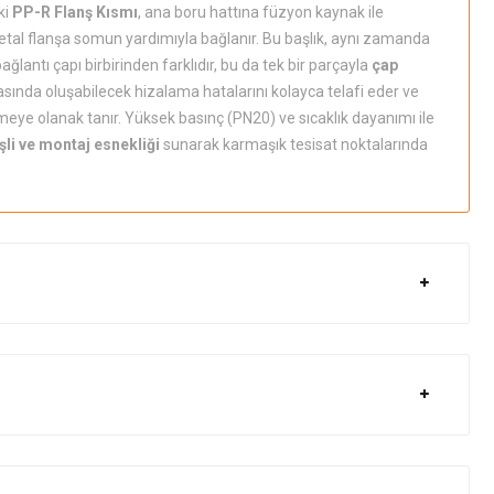
ki
PP-R Flanş Kısmı
, ana boru hattına füzyon kaynak ile
tal flanşa somun yardımıyla bağlanır. Bu başlık, aynı zamanda
ağlantı çapı birbirinden farklıdır, bu da tek bir parçayla
çap
rasında oluşabilecek hizalama hatalarını kolayca telafi eder ve
dilmeye olanak tanır. Yüksek basınç (PN20) ve sıcaklık dayanımı ile
şli ve montaj esnekliği
sunarak karmaşık tesisat noktalarında