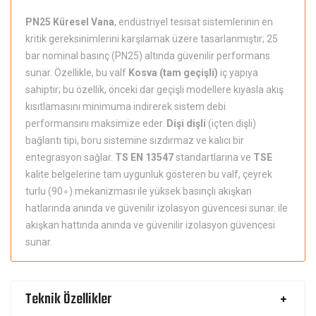
PN25 Küresel Vana
, endüstriyel tesisat sistemlerinin en
kritik gereksinimlerini karşılamak üzere tasarlanmıştır; 25
bar nominal basınç (PN25) altında güvenilir performans
sunar. Özellikle, bu valf
Kosva (tam geçişli)
iç yapıya
sahiptir; bu özellik, önceki dar geçişli modellere kıyasla akış
kısıtlamasını minimuma indirerek sistem debi
performansını maksimize eder.
Dişi dişli
(içten dişli)
bağlantı tipi, boru sistemine sızdırmaz ve kalıcı bir
entegrasyon sağlar.
TS EN 13547
standartlarına ve
TSE
kalite belgelerine tam uygunluk gösteren bu valf, çeyrek
turlu (90∘) mekanizması ile yüksek basınçlı akışkan
hatlarında anında ve güvenilir izolasyon güvencesi sunar. ile
akışkan hattında anında ve güvenilir izolasyon güvencesi
sunar.
Teknik Özellikler