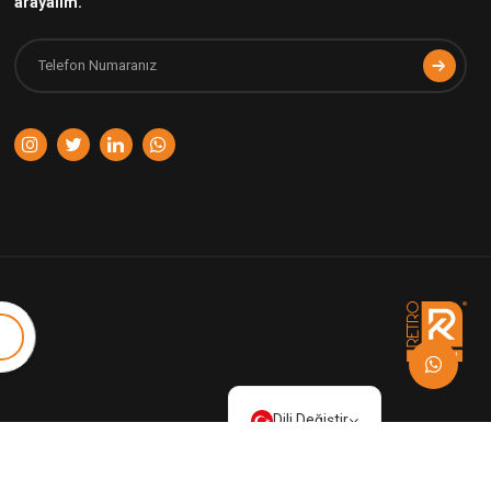
arayalım.
Dili Değiştir
Türkçe