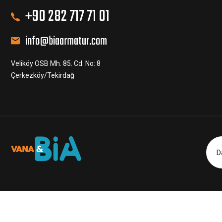
+90 282 717 71 01
info@biaarmatur.com
Veliköy OSB Mh. 85. Cd. No: 8
Çerkezköy/Tekirdağ
D