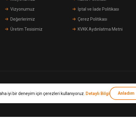
Vizyonumuz
İptal ve İade Politikası
Değerlerimiz
Çerez Politikası
Üretim Tesisimiz
KVKK Aydınlatma Metni
Telif Hakkı © 2026 Bia Vana & Armatür.
Anladım
aha iyi bir deneyim için çerezleri kullanıyoruz.
Detaylı Bilgi
Tüm hakları saklıdır.