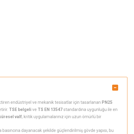
ktiren endüstriyel ve mekanik tesisatlar için tasarlanan
PN25
irir.
TSE belgeli
ve
TS EN 13547
standardına uygunluğu ile en
küresel valf
, kritik uygulamalarınız için uzun ömürlü bir
a basıncına dayanacak şekilde güçlendirilmiş gövde yapısı, bu