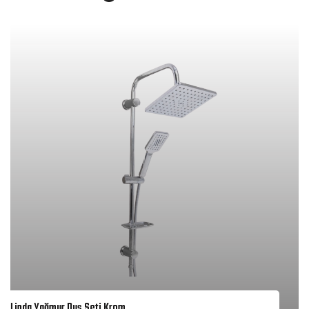
Linda Yağmur Duş Seti Krom